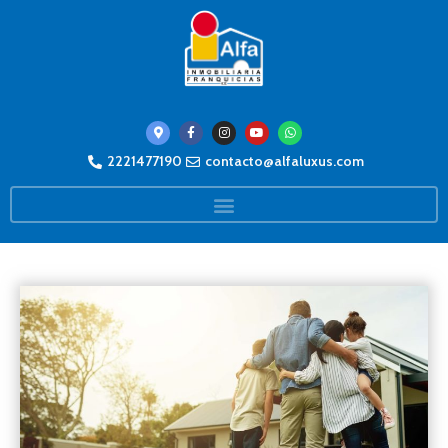
2221477190
contacto@alfaluxus.com