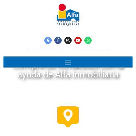
2221477190
contacto@alfaluxus.com
Compra de inmuebles con la
ayuda de Alfa Inmobiliaria