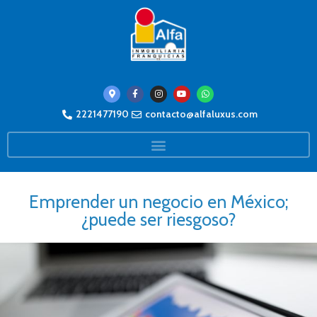
2221477190
contacto@alfaluxus.com
Emprender un negocio en México;
¿puede ser riesgoso?