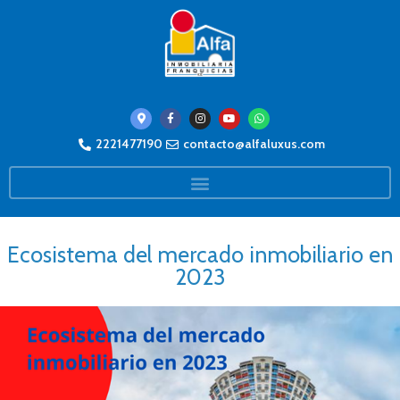
2221477190
contacto@alfaluxus.com
Ecosistema del mercado inmobiliario en
2023