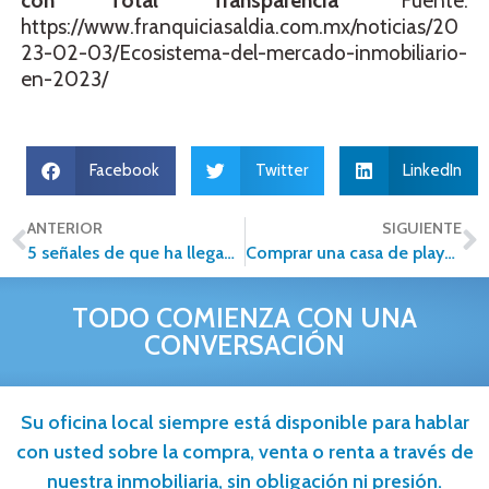
con Total Transparencia
” Fuente:
https://www.franquiciasaldia.com.mx/noticias/20
23-02-03/Ecosistema-del-mercado-inmobiliario-
en-2023/
Facebook
Twitter
LinkedIn
ANTERIOR
SIGUIENTE
5 señales de que ha llegado el momento de vender tu inversión inmobiliaria
Comprar una casa de playa ¿Qué debo saber?
TODO COMIENZA CON UNA
CONVERSACIÓN
Su oficina local siempre está disponible para hablar
con usted sobre la compra, venta o renta a través de
nuestra inmobiliaria, sin obligación ni presión.