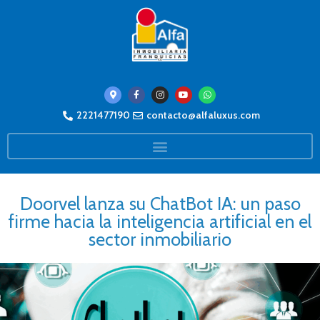
2221477190
contacto@alfaluxus.com
Doorvel lanza su ChatBot IA: un paso
firme hacia la inteligencia artificial en el
sector inmobiliario