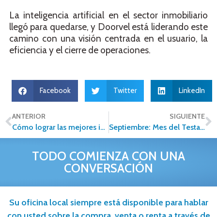
La inteligencia artificial en el sector inmobiliario
llegó para quedarse, y Doorvel está liderando este
camino con una visión centrada en el usuario, la
eficiencia y el cierre de operaciones.
Facebook
Twitter
LinkedIn
ANTERIOR
SIGUIENTE
Cómo lograr las mejores imágenes para vender tu casa
Septiembre: Mes del Testamento en México
TODO COMIENZA CON UNA
CONVERSACIÓN
Su oficina local siempre está disponible para hablar
con usted sobre la compra, venta o renta a través de