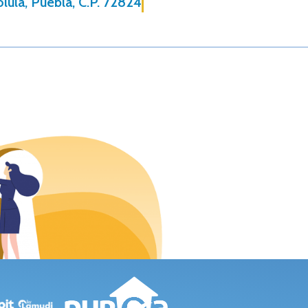
lula, Puebla, C.P. 72824