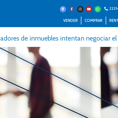
2221
VENDER
COMPRAR
REN
dores de inmuebles intentan negociar el 