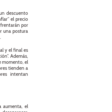
 un descuento
flar” el precio
frentarán por
er una postura
.
 y el final es
ción”. Además,
se momento, el
ores tienden a
ores intentan
a aumenta, el