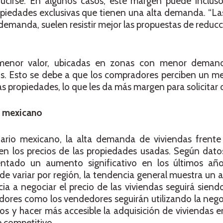
cirse. En algunos casos, este margen puede incluso
piedades exclusivas que tienen una alta demanda. “La
demanda, suelen resistir mejor las propuestas de reducci
 menor valor, ubicadas en zonas con menor demand
. Esto se debe a que los compradores perciben un me
as propiedades, lo que les da más margen para solicitar
o mexicano
ario mexicano, la alta demanda de viviendas frente
en los precios de las propiedades usadas. Según datos
entado un aumento significativo en los últimos añ
e variar por región, la tendencia general muestra un a
ia a negociar el precio de las viviendas seguirá siend
dores como los vendedores seguirán utilizando la neg
ios y hacer más accesible la adquisición de viviendas
e competitivo.