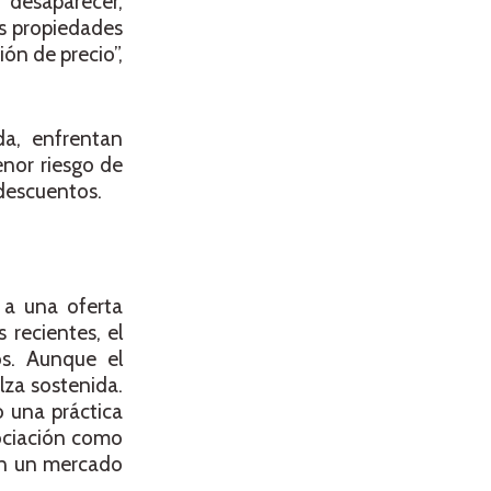
 desaparecer,
s propiedades
ón de precio”,
a, enfrentan
nor riesgo de
 descuentos.
 a una oferta
 recientes, el
os. Aunque el
lza sostenida.
o una práctica
ociación como
 en un mercado