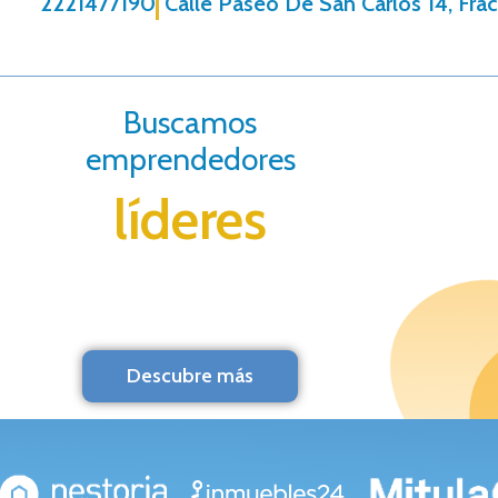
2221477190
Calle Paseo De San Carlos 14, Frac
Buscamos
emprendedores
líderes
Descubre más