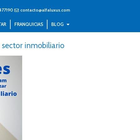
477190
contacto@alfaluxus.com
TAR
FRANQUICIAS
BLOG
l sector inmobiliario