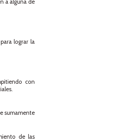
en a alguna de
para lograr la
mpitiendo con
iales.
hace sumamente
miento de las